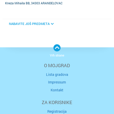
Kneza Mihaila BB, 34303 ARANĐELOVAC
NABAVITE JOŠ PREDMETA
Vrh strane
O MOJGRAD
Lista gradova
Impressum
Kontakt
ZA KORISNIKE
Registracija