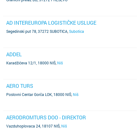
AD INTEREUROPA LOGISTIČKE USLUGE
Segedinski put 78, 37272 SUBOTICA
,
Subotica
ADDEL
Karadžićeva 12/1, 18000 NIŠ
,
Niš
AERO TURS
Poslovni Centar Gorča LOK, 18000 NIŠ
,
Niš
AERODROMTURS DOO - DIREKTOR
Vazduhoplovaca 24, 18107 NIŠ
,
Niš