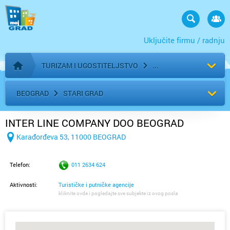
Uključite firmu / radnju
TURIZAM I UGOSTITELJSTVO
Početna stranica
BEOGRAD
STARI GRAD
INTER LINE COMPANY DOO BEOGRAD
Karađorđeva 53, 11000 BEOGRAD
Telefon:
011 2634 624
Aktivnosti:
Turističke i putničke agencije
kliknite ovde i pogledajte sve subjekte iz ovog posla