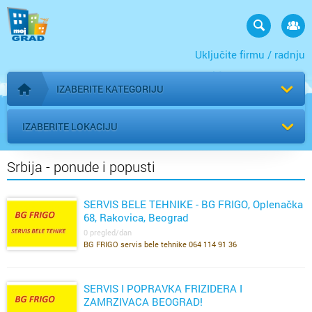
Uključite firmu / radnju
IZABERITE KATEGORIJU
Početna stranica
IZABERITE LOKACIJU
Srbija - ponude i popusti
SERVIS BELE TEHNIKE - BG FRIGO, Oplenačka
68, Rakovica, Beograd
0 pregled/dan
BG FRIGO servis bele tehnike 064 114 91 36
SERVIS I POPRAVKA FRIZIDERA I
ZAMRZIVACA BEOGRAD!