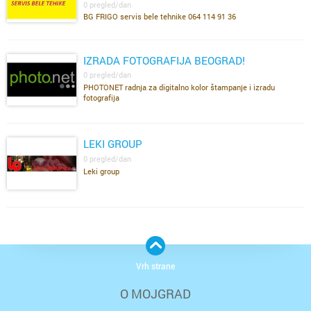
0 pregled/dan
BG FRIGO servis bele tehnike 064 114 91 36
IZRADA FOTOGRAFIJA BEOGRAD!
0 pregled/dan
PHOTONET radnja za digitalno kolor štampanje i izradu
fotografija
LEKI GROUP
0 pregled/dan
Leki group
Vrh strane
O MOJGRAD