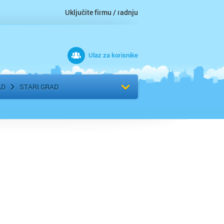
Uključite firmu / radnju
Ulaz za korisnike
 grad
Izaberite komšiluk
AD
STARI GRAD