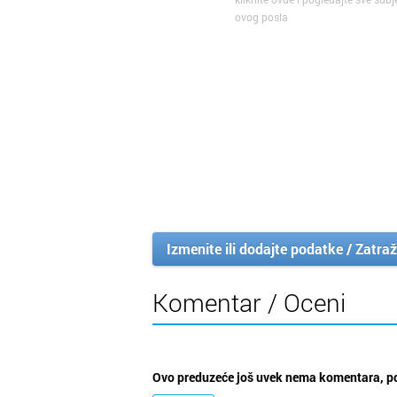
ovog posla
Izmenite ili dodajte podatke / Zatraž
Komentar / Oceni
Ovo preduzeće još uvek nema komentara, po