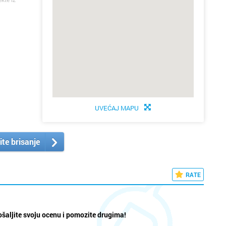
UVEĆAJ MAPU
ite brisanje
RATE
šaljite svoju ocenu i pomozite drugima!