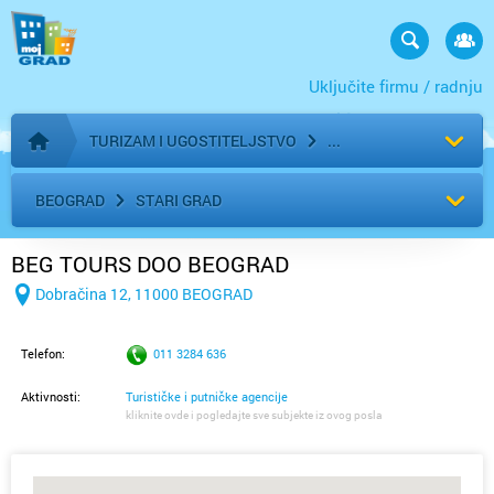
Uključite firmu / radnju
TURIZAM I UGOSTITELJSTVO
Početna stranica
BEOGRAD
STARI GRAD
BEG TOURS DOO BEOGRAD
Dobračina 12, 11000 BEOGRAD
Telefon:
011 3284 636
Aktivnosti:
Turističke i putničke agencije
kliknite ovde i pogledajte sve subjekte iz ovog posla