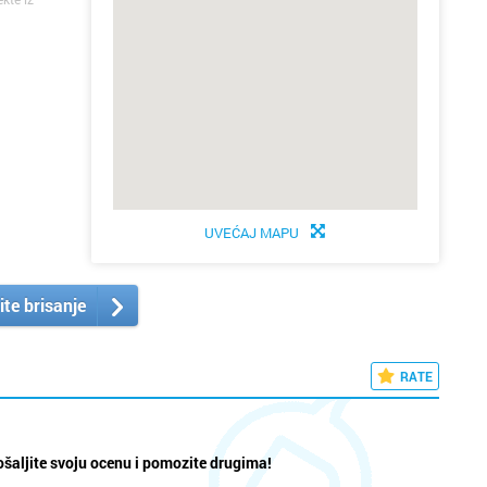
UVEĆAJ MAPU
ite brisanje
RATE
šaljite svoju ocenu i pomozite drugima!