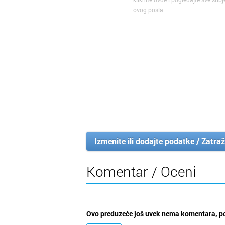
ovog posla
Izmenite ili dodajte podatke / Zatraž
Komentar / Oceni
Ovo preduzeće još uvek nema komentara, po