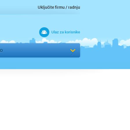
Uključite firmu / radnju
Ulaz za korisnike
 grad
VO