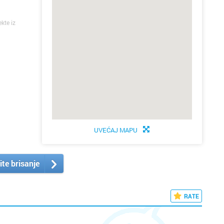
ekte iz
UVEĆAJ MAPU
ite brisanje
RATE