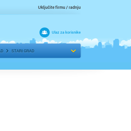
Uključite firmu / radnju
Ulaz za korisnike
 grad
Izaberite komšiluk
AD
STARI GRAD