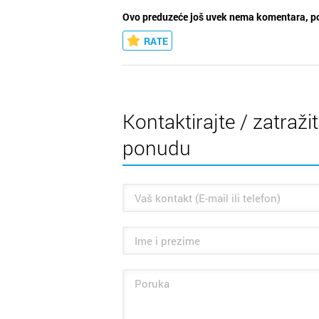
Ovo preduzeće još uvek nema komentara, po
RATE
Kontaktirajte / zatraži
ponudu