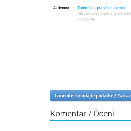
Aktivnosti:
Turističke i putničke agencije
kliknite ovde i pogledajte sve subj
ovog posla
Izmenite ili dodajte podatke / Zatraž
Komentar / Oceni