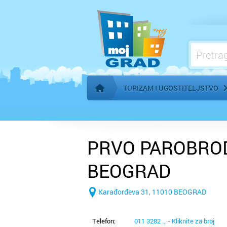
Klubovi i diskoteke
Poslastičarnice
Priroda i životinjska staništa
TURIZAM I UGOSTITELJSTVO
Početna stranica
PRVO PAROBRO
BEOGRAD
Karađorđeva 31, 11010 BEOGRAD
Telefon:
011 3282 ... - Kliknite za broj