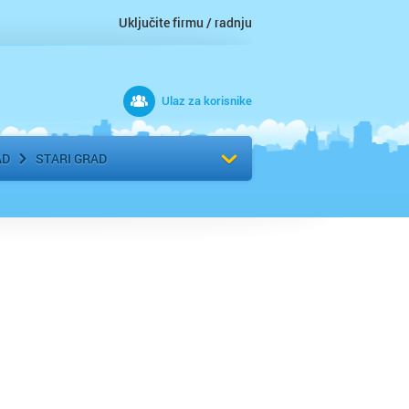
Uključite firmu / radnju
Ulaz za korisnike
 grad
Izaberite komšiluk
AD
STARI GRAD