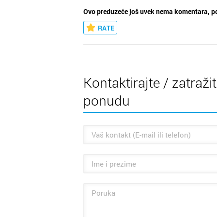
Ovo preduzeće još uvek nema komentara, po
RATE
Kontaktirajte / zatraži
ponudu