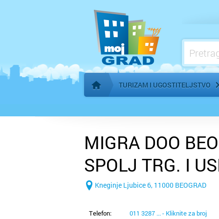
Klubovi i diskoteke
Poslastičarnice
Priroda i životinjska staništa
TURIZAM I UGOSTITELJSTVO
Početna stranica
MIGRA DOO BEO
SPOLJ TRG. I U
Kneginje Ljubice 6, 11000 BEOGRAD
Telefon:
011 3287 ... - Kliknite za broj