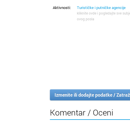
Aktivnosti:
Turističke i putničke agencije
kliknite ovde i pogledajte sve subj
ovog posla
Izmenite ili dodajte podatke / Zatraž
Komentar / Oceni