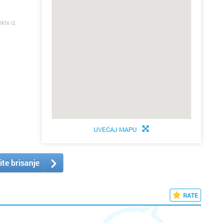
ekte iz
UVEĆAJ MAPU
ite brisanje
RATE