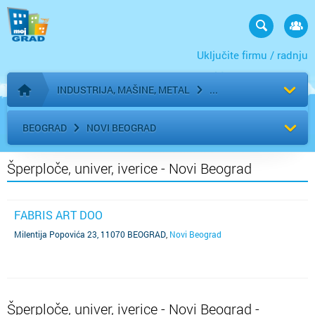
Uključite firmu / radnju
INDUSTRIJA, MAŠINE, METAL
Početna stranica
BEOGRAD
NOVI BEOGRAD
Šperploče, univer, iverice - Novi Beograd
FABRIS ART DOO
Milentija Popovića 23, 11070 BEOGRAD
,
Novi Beograd
Šperploče, univer, iverice - Novi Beograd -