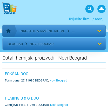
Uključite firmu / radnju
INDUSTRIJA, MAŠINE, METAL
Početna stranica
BEOGRAD
NOVI BEOGRAD
Ostali hemijski proizvodi - Novi Beograd
FOKŠAN DOO
Tošin bunar 27, 11080 BEOGRAD
,
Novi Beograd
HEMING B & G DOO
Gandijeva 148a, 11070 BEOGRAD
,
Novi Beograd