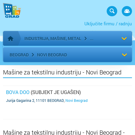
Uključite firmu / radnju
INDUSTRIJA, MAŠINE, METAL
Početna stranica
BEOGRAD
NOVI BEOGRAD
Mašine za tekstilnu industriju - Novi Beograd
BOVA DOO
(SUBJEKT JE UGAŠEN)
Jurija Gagarina 2, 11101 BEOGRAD
,
Novi Beograd
Mašine za tekstilnu industriju - Novi Beograd -