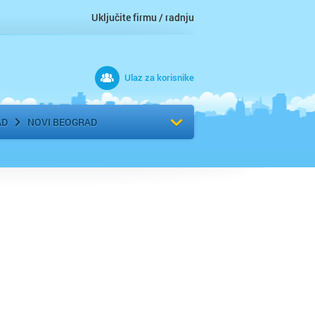
Uključite firmu / radnju
Ulaz za korisnike
 grad
Izaberite komšiluk
AD
NOVI BEOGRAD