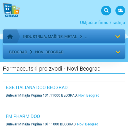
Uključite firmu / radnju
INDUSTRIJA, MAŠINE, METAL
Početna stranica
BEOGRAD
NOVI BEOGRAD
Farmaceutski proizvodi - Novi Beograd
BGB ITALIANA DOO BEOGRAD
Bulevar Mihajla Pupina 131, 11000 BEOGRAD
,
Novi Beograd
FM PHARM DOO
Bulevar Mihajla Pupina 10i, 11000 BEOGRAD
,
Novi Beograd