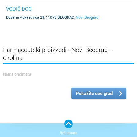
VODIČ DOO
Dušana Vukasovića 29, 11073 BEOGRAD
,
Novi Beograd
Farmaceutski proizvodi - Novi Beograd -
okolina
Nema predmeta
Pokažite ceo grad
Vrh strane