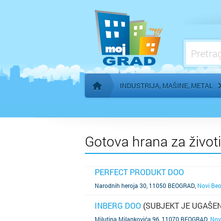
Mleko i mlečni proizvodi
Obrada i zaštita metala
Oprema za industrijsku kontrolu
Oprema za poljoprivredu
INDUSTRIJA, MAŠINE, METAL
Početna stranica
Gotova hrana za život
PERFECT PRODUKT DOO
SAZNAJ VIŠE
Narodnih heroja 30, 11050 BEOGRAD
,
Novi Be
INBERG DOO
(SUBJEKT JE UGAŠEN
SAZNAJ VIŠE
Milutina Milankovića 96, 11070 BEOGRAD
,
Nov