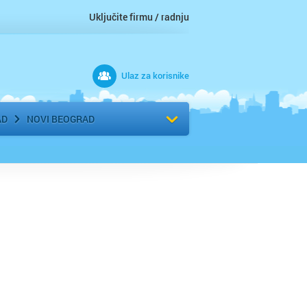
Uključite firmu / radnju
Ulaz za korisnike
 grad
Izaberite komšiluk
AD
NOVI BEOGRAD