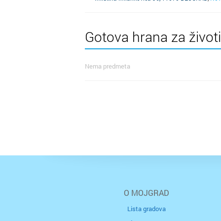
Gotova hrana za životi
Nema predmeta
O MOJGRAD
Lista gradova