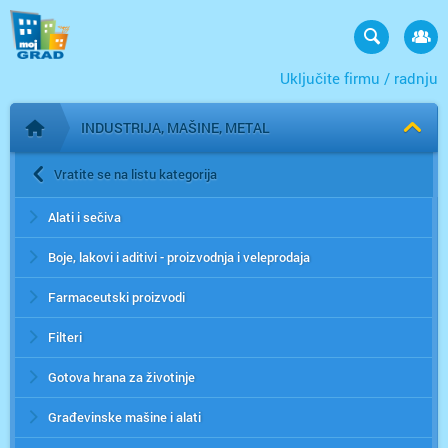
Uključite firmu / radnju
INDUSTRIJA, MAŠINE, METAL
Početna stranica
Vratite se na listu kategorija
Alati i sečiva
Boje, lakovi i aditivi - proizvodnja i veleprodaja
Farmaceutski proizvodi
Filteri
Gotova hrana za životinje
Građevinske mašine i alati