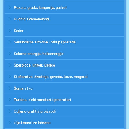
Rezana građa, lamperija, parket
Rudnici i kamenolomi
Šećer
Sekundarne sirovine - otkup i prerada
Solarna energija, helioenergija
Šperploče, univer, iverice
Stočarstvo, životinje, goveda, koze, magarci
Šumarstvo
Turbine, elektromotori i generatori
Ugljeno-grafitni proizvodi
Ulja i masti za ishranu