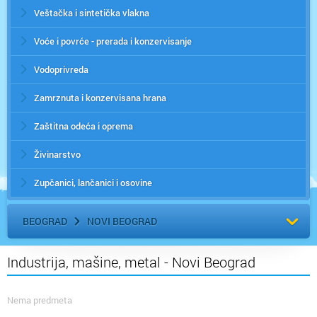
Veštačka i sintetička vlakna
Voće i povrće - prerada i konzervisanje
Vodoprivreda
Zamrznuta i konzervisana hrana
Zaštitna odeća i oprema
Živinarstvo
Zupčanici, lančanici i osovine
BEOGRAD
NOVI BEOGRAD
Industrija, mašine, metal - Novi Beograd
Nema predmeta