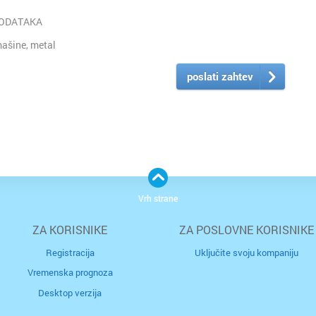
PODATAKA
ašine, metal
poslati zahtev
Vrh strane
ZA KORISNIKE
ZA POSLOVNE KORISNIKE
Registracija
Uključite svoju kompaniju
Vremenska prognoza
Desktop verzija