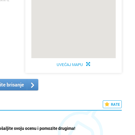
UVEĆAJ MAPU
ite brisanje
RATE
šaljite svoju ocenu i pomozite drugima!