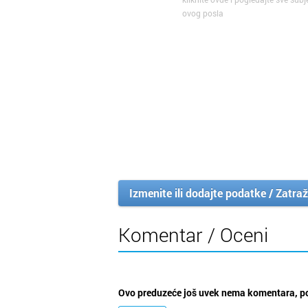
ovog posla
Izmenite ili dodajte podatke / Zatraž
Komentar / Oceni
Ovo preduzeće još uvek nema komentara, po