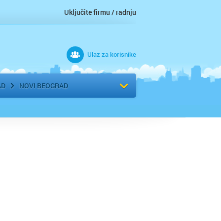
Uključite firmu / radnju
Ulaz za korisnike
 grad
Izaberite komšiluk
AD
NOVI BEOGRAD