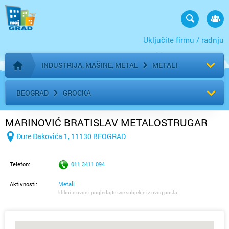
Uključite firmu / radnju
INDUSTRIJA, MAŠINE, METAL
METALI
Početna stranica
BEOGRAD
GROCKA
MARINOVIĆ BRATISLAV METALOSTRUGAR
Đure Đakovića 1, 11130 BEOGRAD
Telefon:
011 3411 094
Aktivnosti:
Metali
kliknite ovde i pogledajte sve subjekte iz ovog posla