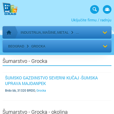
Uključite firmu / radnju
INDUSTRIJA, MAŠINE, METAL
Početna stranica
BEOGRAD
GROCKA
Šumarstvo - Grocka
ŠUMSKO GAZDINSTVO SEVERNI KUČAJ -ŠUMSKA
UPRAVA MAJDANPEK
Brdo bb, 31320 BRDO
,
Grocka
Šumarstvo - Grocka - okolina