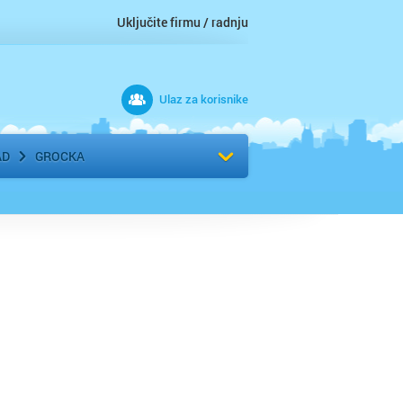
Uključite firmu / radnju
Ulaz za korisnike
 grad
Izaberite komšiluk
AD
GROCKA