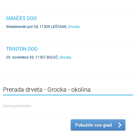
MANČES DOO
Smederevski put 3d, 11309 LEŠTANE
,
Grocka
TRINTON DOO
29. novembra 56, 11307 BOLEČ
,
Grocka
Prerada drveta - Grocka - okolina
Nema predmeta
Pokažite ceo grad