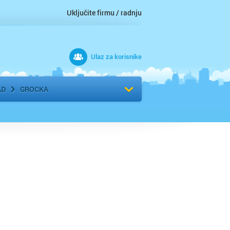
Uključite firmu / radnju
Ulaz za korisnike
 grad
Izaberite komšiluk
AD
GROCKA