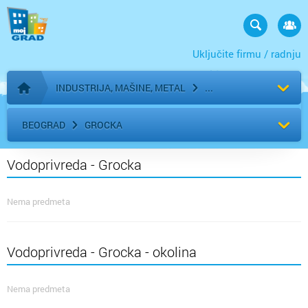
Uključite firmu / radnju
INDUSTRIJA, MAŠINE, METAL
Početna stranica
BEOGRAD
GROCKA
Vodoprivreda - Grocka
Nema predmeta
Vodoprivreda - Grocka - okolina
Nema predmeta