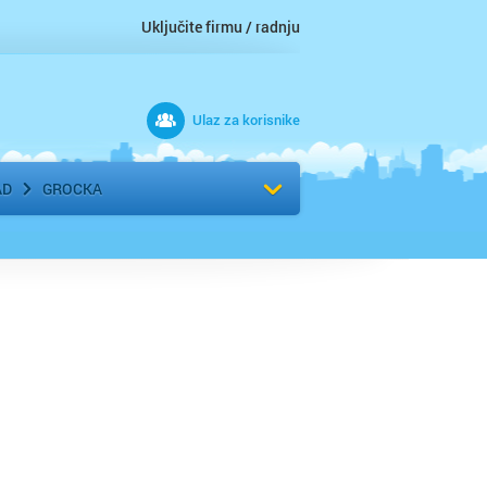
Uključite firmu / radnju
Ulaz za korisnike
 grad
Izaberite komšiluk
AD
GROCKA