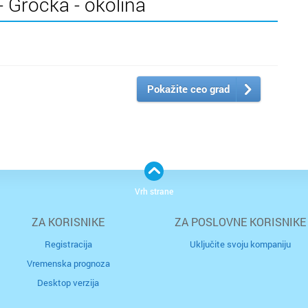
 Grocka - okolina
Pokažite ceo grad
Vrh strane
ZA KORISNIKE
ZA POSLOVNE KORISNIKE
Registracija
Uključite svoju kompaniju
Vremenska prognoza
Desktop verzija