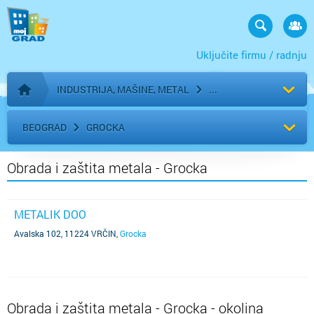
Uključite firmu / radnju
INDUSTRIJA, MAŠINE, METAL
Početna stranica
BEOGRAD
GROCKA
Obrada i zaštita metala - Grocka
METALIK DOO
Avalska 102, 11224 VRČIN
,
Grocka
Obrada i zaštita metala - Grocka - okolina