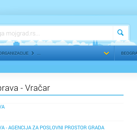
Verske organizacije i zajednice
Vojne ustanove
Zapošljavanje
Izaberite
ORGANIZACIJE
BEOGR
prava - Vračar
VA
A - AGENCIJA ZA POSLOVNI PROSTOR GRADA