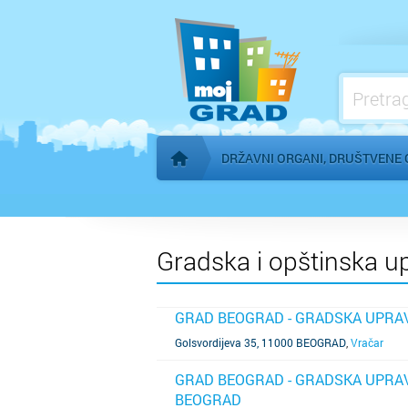
Konzulati
Međunarodne organizacije
Mesne zajednice
Organi AP Vojvodine
DRŽAVNI ORGANI, DRUŠTVENE 
Početna stranica
Gradska i opštinska u
GRAD BEOGRAD - GRADSKA UPRA
SAZNAJ VIŠE
Golsvordijeva 35, 11000 BEOGRAD
,
Vračar
GRAD BEOGRAD - GRADSKA UPRAV
BEOGRAD
SAZNAJ VIŠE