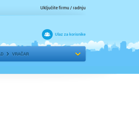
Uključite firmu / radnju
Ulaz za korisnike
 grad
Izaberite komšiluk
AD
VRAČAR