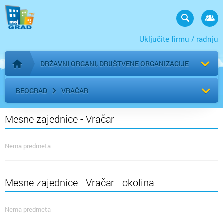
Uključite firmu / radnju
DRŽAVNI ORGANI, DRUŠTVENE ORGANIZACIJE
Početna stranica
BEOGRAD
VRAČAR
Mesne zajednice - Vračar
Nema predmeta
Mesne zajednice - Vračar - okolina
Nema predmeta