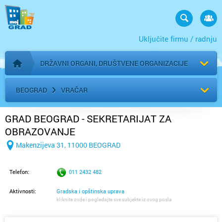
Uključite firmu / radnju
DRŽAVNI ORGANI, DRUŠTVENE ORGANIZACIJE
Početna stranica
BEOGRAD
VRAČAR
GRAD BEOGRAD - SEKRETARIJAT ZA
OBRAZOVANJE
Makenzijeva 31, 11000 BEOGRAD
Telefon:
011 2432 482
Aktivnosti:
Gradska i opštinska uprava
kliknite ovde i pogledajte sve subjekte iz ovog posla