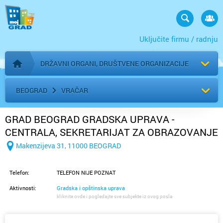
Uključite firmu / radnju
DRŽAVNI ORGANI, DRUŠTVENE ORGANIZACIJE
Početna stranica
BEOGRAD
VRAČAR
GRAD BEOGRAD GRADSKA UPRAVA -
CENTRALA, SEKRETARIJAT ZA OBRAZOVANJE
Makenzijeva 31, 11000 BEOGRAD
Telefon:
TELEFON NIJE POZNAT
Aktivnosti:
Gradska i opštinska uprava
kliknite ovde i pogledajte sve subjekte iz ovog posla