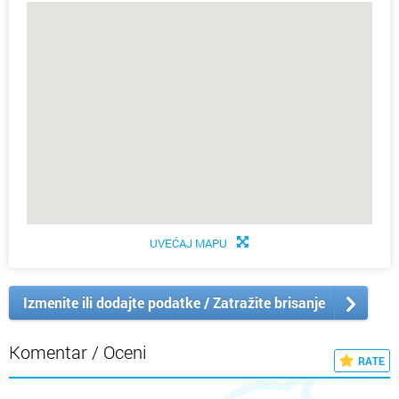
UVEĆAJ MAPU
Izmenite ili dodajte podatke / Zatražite brisanje
Komentar / Oceni
RATE