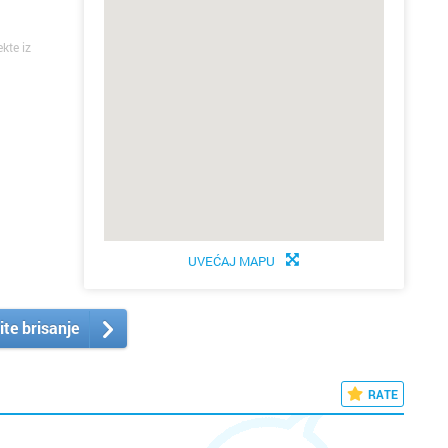
ekte iz
UVEĆAJ MAPU
ite brisanje
RATE