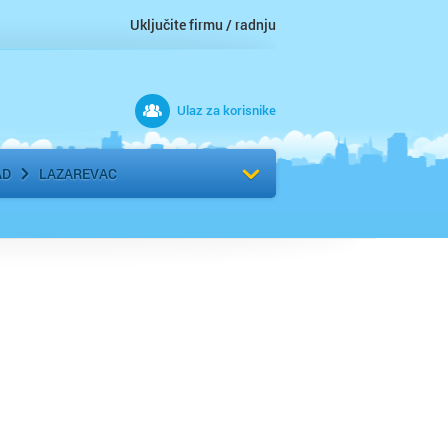
Uključite firmu / radnju
Ulaz za korisnike
 grad
Izaberite komšiluk
AD
LAZAREVAC