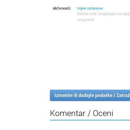
Aktivnosti:
Vojne ustanove
kliknite ovde i pogledajte sve subj
ovog posla
Izmenite ili dodajte podatke / Zatraž
Komentar / Oceni