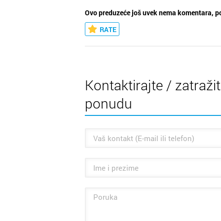
Ovo preduzeće još uvek nema komentara, po
RATE
Kontaktirajte / zatraži
ponudu