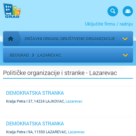
Uključite firmu / radnju
DRŽAVNI ORGANI, DRUŠTVENE ORGANIZACIJE
Početna stranica
BEOGRAD
LAZAREVAC
Političke organizacije i stranke - Lazarevac
DEMOKRATSKA STRANKA
Kralja Petra I 37, 14224 LAJKOVAC
,
Lazarevac
DEMOKRATSKA STRANKA
Kralja Petra I 9A, 11550 LAZAREVAC
,
Lazarevac