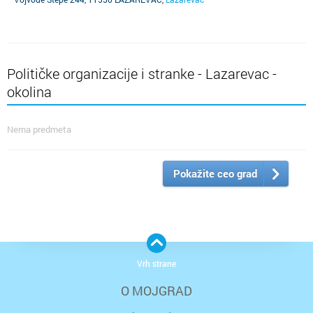
Političke organizacije i stranke - Lazarevac -
okolina
Nema predmeta
Pokažite ceo grad
Vrh strane
O MOJGRAD