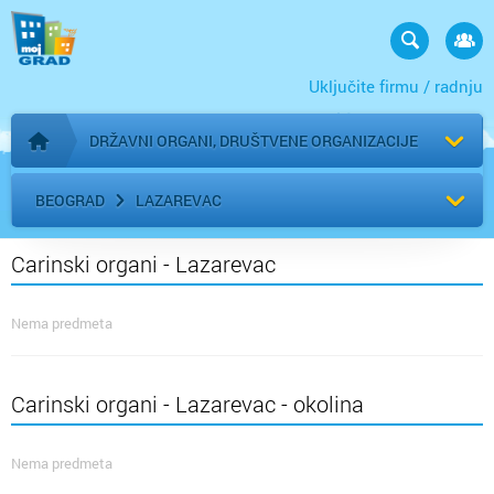
Uključite firmu / radnju
DRŽAVNI ORGANI, DRUŠTVENE ORGANIZACIJE
Početna stranica
BEOGRAD
LAZAREVAC
Carinski organi - Lazarevac
Nema predmeta
Carinski organi - Lazarevac - okolina
Nema predmeta