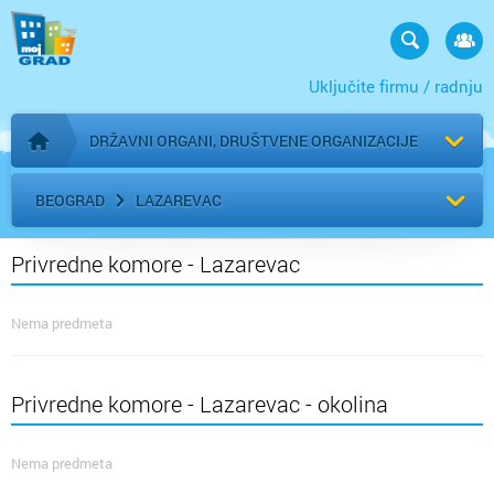
Uključite firmu / radnju
DRŽAVNI ORGANI, DRUŠTVENE ORGANIZACIJE
Početna stranica
BEOGRAD
LAZAREVAC
Privredne komore - Lazarevac
Nema predmeta
Privredne komore - Lazarevac - okolina
Nema predmeta