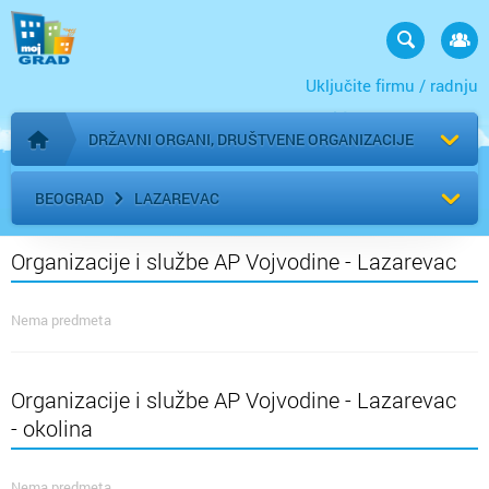
Uključite firmu / radnju
DRŽAVNI ORGANI, DRUŠTVENE ORGANIZACIJE
Početna stranica
BEOGRAD
LAZAREVAC
Organizacije i službe AP Vojvodine - Lazarevac
Nema predmeta
Organizacije i službe AP Vojvodine - Lazarevac
- okolina
Nema predmeta