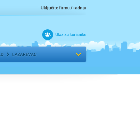
Uključite firmu / radnju
Ulaz za korisnike
 grad
Izaberite komšiluk
AD
LAZAREVAC