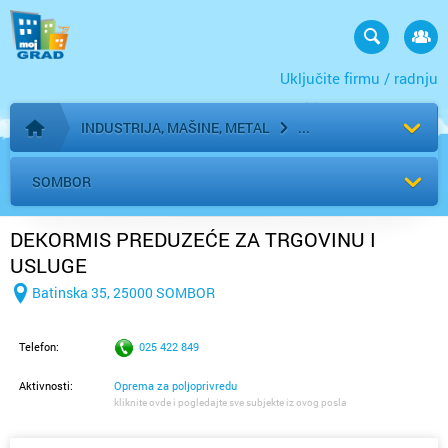
Uključite firmu / radnju
INDUSTRIJA, MAŠINE, METAL
Početna stranica
SOMBOR
DEKORMIS PREDUZEĆE ZA TRGOVINU I
USLUGE
Batinska 35, 25000 SOMBOR
Telefon:
025 422 849
Aktivnosti:
Oprema za poljoprivredu
kliknite ovde i pogledajte sve subjekte iz ovog posla