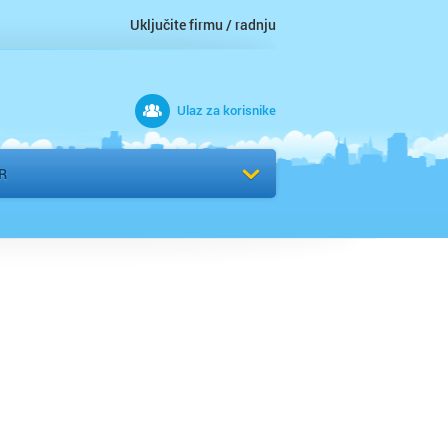
Uključite firmu / radnju
Ulaz za korisnike
 grad
R