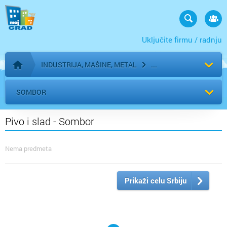
Uključite firmu / radnju
INDUSTRIJA, MAŠINE, METAL
Početna stranica
SOMBOR
Pivo i slad - Sombor
Nema predmeta
Prikaži celu Srbiju