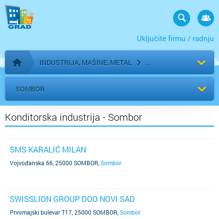
Uključite firmu / radnju
INDUSTRIJA, MAŠINE, METAL
Početna stranica
SOMBOR
Konditorska industrija - Sombor
SMS KARALIĆ MILAN
Vojvođanska 66, 25000 SOMBOR
,
Sombor
SWISSLION GROUP DOO NOVI SAD
Prvomajski bulevar T17, 25000 SOMBOR
,
Sombor