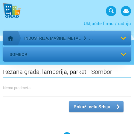
Uključite firmu / radnju
INDUSTRIJA, MAŠINE, METAL
Početna stranica
SOMBOR
Rezana građa, lamperija, parket - Sombor
Nema predmeta
Prikaži celu Srbiju