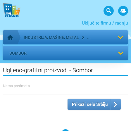
Uključite firmu / radnju
INDUSTRIJA, MAŠINE, METAL
Početna stranica
SOMBOR
Ugljeno-grafitni proizvodi - Sombor
Nema predmeta
Prikaži celu Srbiju