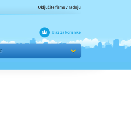
Uključite firmu / radnju
Ulaz za korisnike
 grad
VO