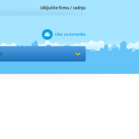
Uključite firmu / radnju
Ulaz za korisnike
 grad
VO