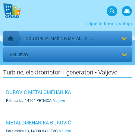
Uključite firmu / radnju
INDUSTRIJA, MAŠINE, METAL
Početna stranica
VALJEVO
Turbine, elektromotori i generatori - Valjevo
ĐUROVIĆ METALOMEHANIKA
Petnica bb, 14104 PETNICA
,
Valjevo
METALOMEHANIKA ĐUROVIĆ
Sarajevska 13, 14000 VALJEVO
,
Valjevo