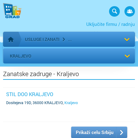
Uključite firmu / radnju
USLUGE I ZANATI
Početna stranica
KRALJEVO
Zanatske zadruge - Kraljevo
STIL DOO KRALJEVO
Dositejeva 19D, 36000 KRALJEVO
,
Kraljevo
Prikaži celu Srbiju