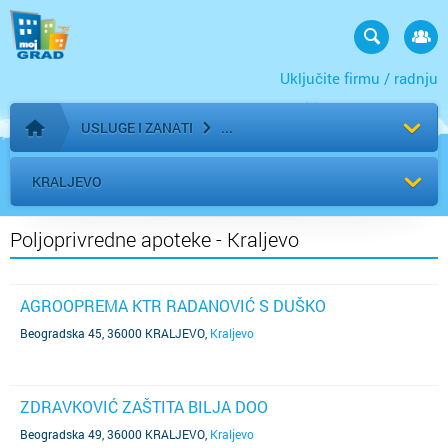
Uključite firmu / radnju
USLUGE I ZANATI
Početna stranica
KRALJEVO
Poljoprivredne apoteke - Kraljevo
AGROOPREMA KTR RADANOVIĆ S DUŠKO
Beogradska 45, 36000 KRALJEVO
,
Kraljevo
ZDRAVKOVIĆ ZAŠTITA BILJA DOO
Beogradska 49, 36000 KRALJEVO
,
Kraljevo