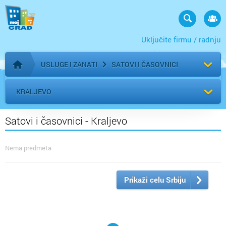
Uključite firmu / radnju
USLUGE I ZANATI
SATOVI I ČASOVNICI
Početna stranica
KRALJEVO
Satovi i časovnici - Kraljevo
Nema predmeta
Prikaži celu Srbiju