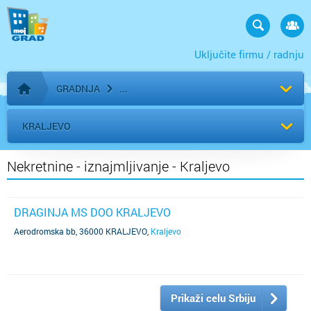
Uključite firmu / radnju
GRADNJA
Početna stranica
KRALJEVO
Nekretnine - iznajmljivanje - Kraljevo
DRAGINJA MS DOO KRALJEVO
Aerodromska bb, 36000 KRALJEVO
,
Kraljevo
Prikaži celu Srbiju