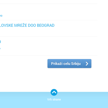
vo
LOVSKE MREŽE DOO BEOGRAD
O
o
Prikaži celu Srbiju
Vrh strane