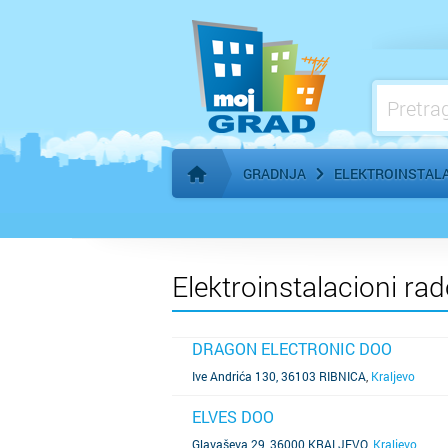
Građevinski materijal i stovarišta
Građevinsko zemljište i izgradnja
Grejanje, klimatizacija
GRADNJA
ELEKTROINSTALA
Početna stranica
Elektroinstalacioni rad
DRAGON ELECTRONIC DOO
SAZNAJ VIŠE
Ive Andrića 130, 36103 RIBNICA
,
Kraljevo
ELVES DOO
SAZNAJ VIŠE
Glavaševa 29, 36000 KRALJEVO
,
Kraljevo