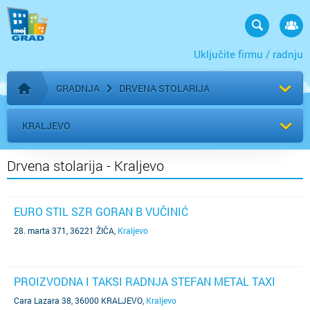
Uključite firmu / radnju
GRADNJA
DRVENA STOLARIJA
Početna stranica
KRALJEVO
Drvena stolarija - Kraljevo
EURO STIL SZR GORAN B VUČINIĆ
28. marta 371, 36221 ŽIČA
,
Kraljevo
PROIZVODNA I TAKSI RADNJA STEFAN METAL TAXI
Cara Lazara 38, 36000 KRALJEVO
,
Kraljevo