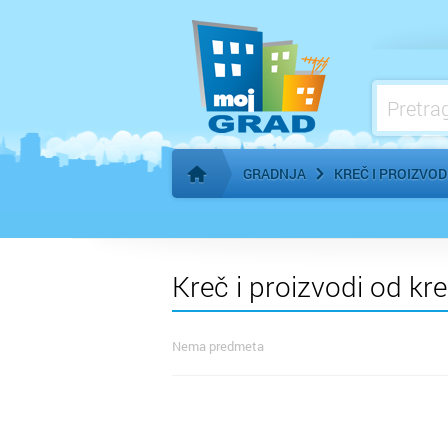
Građevinski materijal i stovarišta
Građevinsko zemljište i izgradnja
Grejanje, klimatizacija
GRADNJA
KREČ I PROIZVOD
Početna stranica
Kreč i proizvodi od kre
Nema predmeta